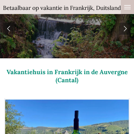
Ga
Betaalbaar op vakantie in Frankrijk, Duitsland en T
direct
naar
de
hoofdinhoud
Vakantiehuis in Frankrijk in de Auvergne
(Cantal)